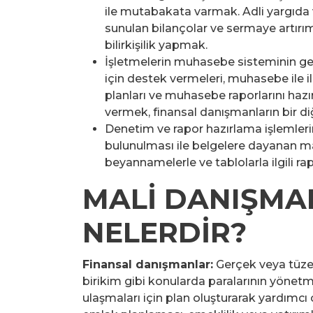
ile mutabakata varmak. Adli yargıda
sunulan bilançolar ve sermaye artırımı
bilirkişilik yapmak.
İşletmelerin muhasebe sisteminin gel
için destek vermeleri, muhasebe ile il
planları ve muhasebe raporlarını haz
vermek, finansal danışmanların bir di
Denetim ve rapor hazırlama işlemler
bulunulması ile belgelere dayanan mal
beyannamelerle ve tablolarla ilgili r
MALİ DANIŞMAL
NELERDİR?
Finansal danışmanlar:
Gerçek veya tüzel 
birikim gibi konularda paralarının yönetm
ulaşmaları için plan oluşturarak yardımcı 