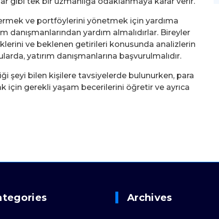
ar gibi tek bir uzmanlığa odaklanmaya karar verir.
vermek ve portföylerini yönetmek için yardıma
ırım danışmanlarından yardım almalıdırlar. Bireyler
isklerini ve beklenen getirileri konusunda analizlerin
nularda, yatırım danışmanlarına başvurulmalıdır.
ği şeyi bilen kişilere tavsiyelerde bulunurken, para
mak için gerekli yaşam becerilerini öğretir ve ayrıca
ategories
Archives