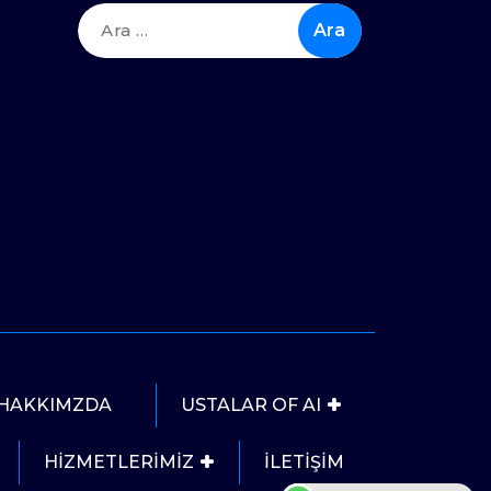
Arama:
HAKKIMZDA
USTALAR OF AI
HİZMETLERİMİZ
İLETİŞİM