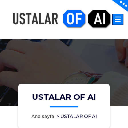
İçeriğe
geç
İnşaatta Yapay Zeka
USTALAR OF AI
Ana sayfa
>
USTALAR OF AI