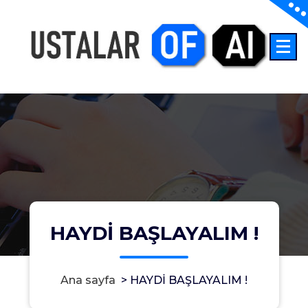
İçeriğe
geç
İnşaatta Yapay Zeka
HAYDİ BAŞLAYALIM !
Ana sayfa
>
HAYDİ BAŞLAYALIM !