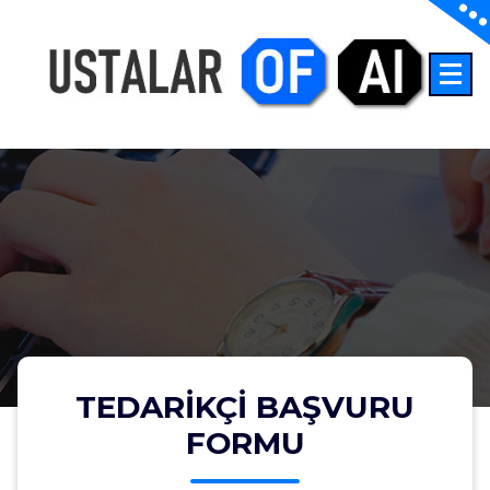
İçeriğe
geç
İnşaatta Yapay Zeka
TEDARİKÇİ BAŞVURU
FORMU