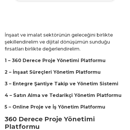
İnşaat ve imalat sektörünün geleceğini birlikte
şekillendirelim ve dijital dönüşümün sunduğu
fırsatları birlikte değerlendirelim.
1 – 360 Derece Proje Yönetimi Platformu
2 – İnşaat Süreçleri Yönetim Platformu
3 – Entegre Şantiye Takip ve Yönetim Sistemi
4 – Satın Alma ve Tedarikçi Yönetim Platformu
5 – Online Proje ve İş Yönetim Platformu
360 Derece Proje Yönetimi
Platformu