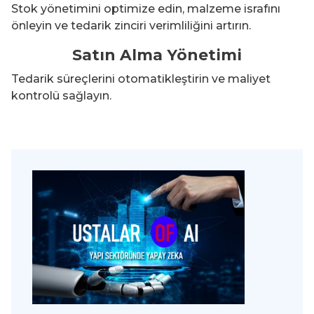
Stok yönetimini optimize edin, malzeme israfını
önleyin ve tedarik zinciri verimliliğini artırın.
Satın Alma Yönetimi
Tedarik süreçlerini otomatikleştirin ve maliyet
kontrolü sağlayın.