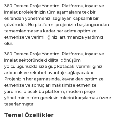
360 Derece Proje Yönetimi Platformu, inşaat ve
imalat projelerinizin tüm aşamalarını tek bir
ekrandan yönetmenizi sağlayan kapsamlı bir
çözümdür. Bu platform, projenizin başlangıcından
tamamlanmasına kadar her adımı optimize
etmenize ve verimliliğinizi artırmanıza yardımcı
olur.
360 Derece Proje Yönetimi Platformu, inşaat ve
imalat sektöründeki dijital dönüşüm
yolculuğunuzda size güç katacak, verimliliğinizi
artıracak ve rekabet avantajı sağlayacaktır.
Projenizin her aşamasında, kaynakları optimize
etmenize ve sonuçları maksimize etmenize
yardımcı olacak bu platform, modern proje
yönetiminin tüm gereksinimlerini karşılamak üzere
tasarlanmıştır.
Temel Özellikler