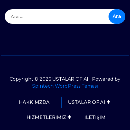
Arama:
Copyright © 2026 USTALAR OF AI | Powered by
Spintech WordPress Teması
HAKKIMZDA
USTALAR OF AI
HİZMETLERİMİZ
İLETİŞİM