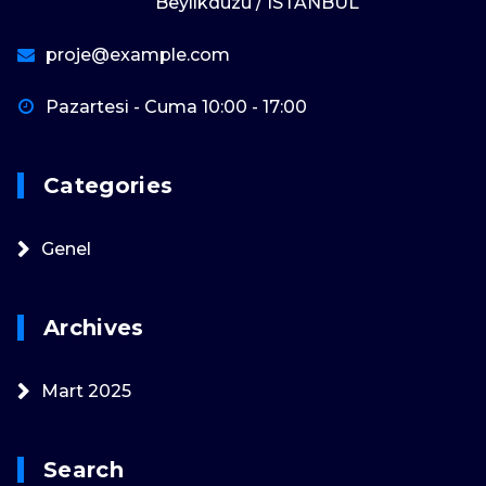
Beylikdüzü / ISTANBUL
proje@example.com
Pazartesi - Cuma 10:00 - 17:00
Categories
Genel
Archives
Mart 2025
Search