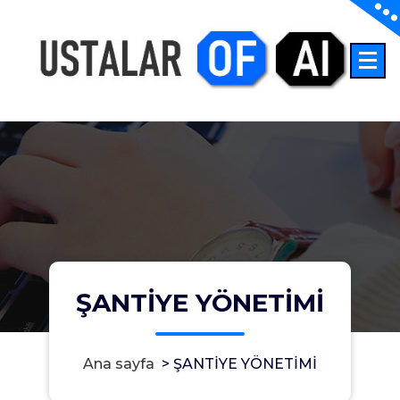
İçeriğe
geç
İnşaatta Yapay Zeka
ŞANTİYE YÖNETİMİ
Ana sayfa
>
ŞANTİYE YÖNETİMİ